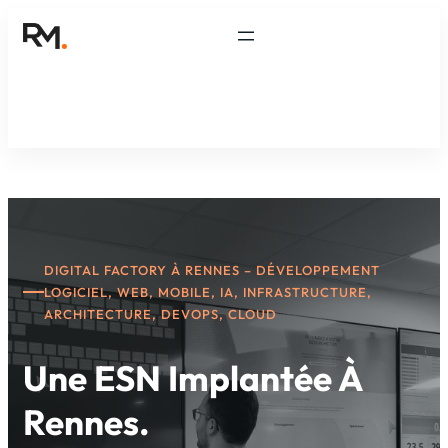
DIGITAL FACTORY À RENNES – DÉVELOPPEMENT
LOGICIEL, WEB, MOBILE, IA, INFRASTRUCTURE,
ARCHITECTURE, DEVOPS, CLOUD
Une ESN Implantée À
Rennes.