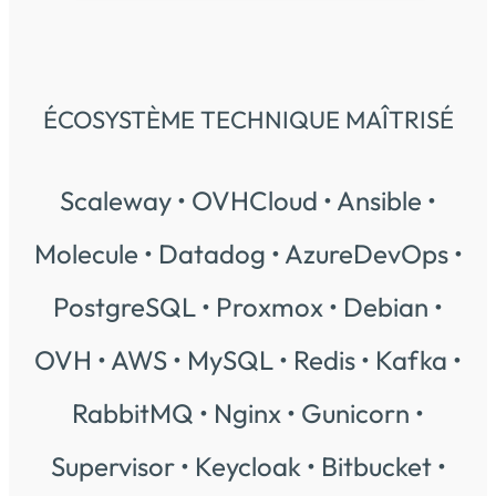
ÉCOSYSTÈME TECHNIQUE MAÎTRISÉ
Scaleway • OVHCloud • Ansible •
Molecule • Datadog • AzureDevOps •
PostgreSQL • Proxmox • Debian •
OVH • AWS • MySQL • Redis • Kafka •
RabbitMQ • Nginx • Gunicorn •
Supervisor • Keycloak • Bitbucket •