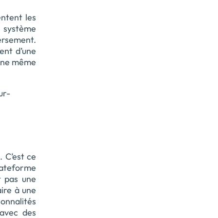
ntent les
n système
versement.
ent d’une
s une même
ur-
. C’est ce
plateforme
t pas une
aire à une
ionnalités
 avec des