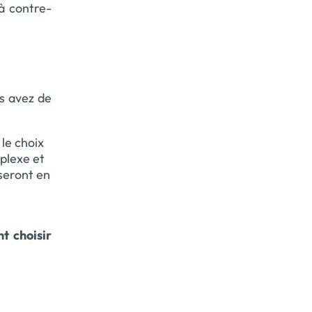
à contre-
us avez de
 le choix
mplexe et
seront en
t choisir