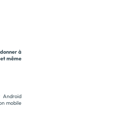
z donner à
e et même
t Android
ion mobile