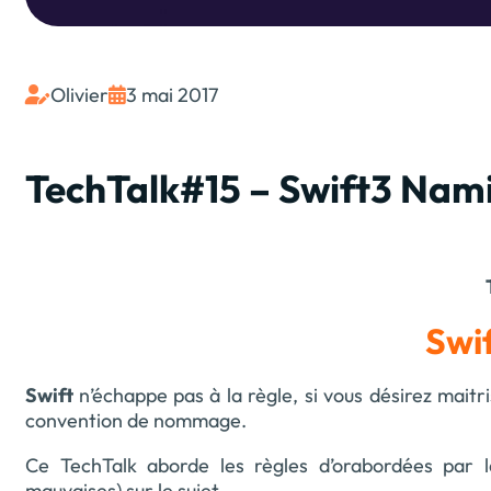
Olivier
3 mai 2017


TechTalk#15 – Swift3 Nam
Swi
Swift
n’échappe pas à la règle, si vous désirez maitr
convention de nommage.
Ce TechTalk aborde les règles d’orabordées par 
mauvaises) sur le sujet.